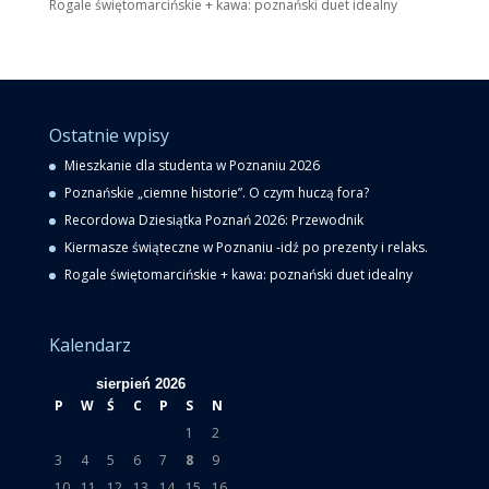
Rogale świętomarcińskie + kawa: poznański duet idealny
Ostatnie wpisy
Mieszkanie dla studenta w Poznaniu 2026
Poznańskie „ciemne historie”. O czym huczą fora?
Recordowa Dziesiątka Poznań 2026: Przewodnik
Kiermasze świąteczne w Poznaniu -idź po prezenty i relaks.
Rogale świętomarcińskie + kawa: poznański duet idealny
Kalendarz
sierpień 2026
P
W
Ś
C
P
S
N
1
2
3
4
5
6
7
8
9
10
11
12
13
14
15
16